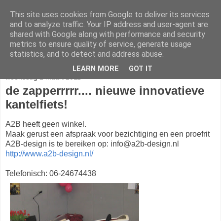
This site uses cookies from Google to deliver its services
Trapkracht
and to analyze traffic. Your IP address and user-agent are
shared with Google along with performance and security
metrics to ensure quality of service, generate usage
veel leuke, mooie, grappige, fraaie en functionele fietsen
statistics, and to detect and address abuse.
LEARN MORE
GOT IT
woensdag 2 maart 2011
de zapperrrrr.... nieuwe innovatieve
kantelfiets!
A2B heeft geen winkel.
Maak gerust een afspraak voor bezichtiging en een proefrit
A2B-design is te bereiken op: info@a2b-design.nl
http://www.a2b-design.nl/
Telefonisch: 06-24674438