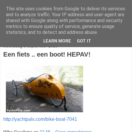
This site uses cookies from Google to deliver its services
Trapkracht
and to analyze traffic. Your IP address and user-agent are
shared with Google along with performance and security
metrics to ensure quality of service, generate usage
veel leuke, mooie, grappige, fraaie en functionele fietsen
statistics, and to detect and address abuse.
LEARN MORE
GOT IT
woensdag 8 september 2010
Een fiets .. een boot! HEPAV!
http://yachtpals.com/bike-boat-7041
Wibe Graafsma
op
22:48
Geen opmerkingen: