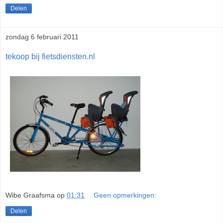
Delen
zondag 6 februari 2011
tekoop bij fietsdiensten.nl
Wibe Graafsma
op
01:31
Geen opmerkingen:
Delen