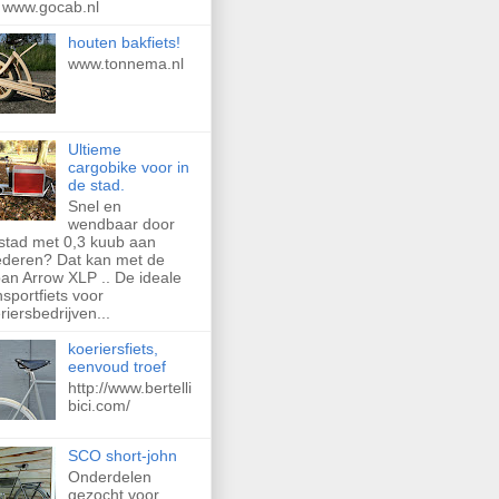
 www.gocab.nl
houten bakfiets!
www.tonnema.nl
Ultieme
cargobike voor in
de stad.
Snel en
wendbaar door
stad met 0,3 kuub aan
deren? Dat kan met de
an Arrow XLP .. De ideale
nsportfiets voor
riersbedrijven...
koeriersfiets,
eenvoud troef
http://www.bertelli
bici.com/
SCO short-john
Onderdelen
gezocht voor