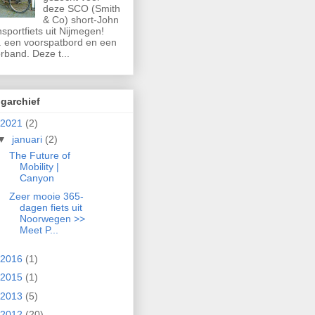
deze SCO (Smith
& Co) short-John
nsportfiets uit Nijmegen!
. een voorspatbord en een
rband. Deze t...
garchief
2021
(2)
▼
januari
(2)
The Future of
Mobility |
Canyon
Zeer mooie 365-
dagen fiets uit
Noorwegen >>
Meet P...
2016
(1)
2015
(1)
2013
(5)
2012
(20)