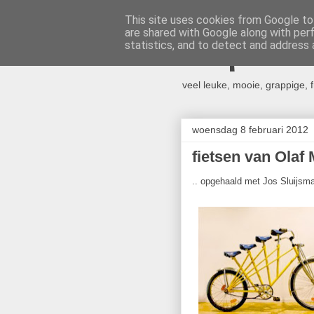
This site uses cookies from Google to 
are shared with Google along with per
Trapkrac
statistics, and to detect and address 
veel leuke, mooie, grappige, f
woensdag 8 februari 2012
fietsen van Olaf 
.. opgehaald met Jos Sluijs