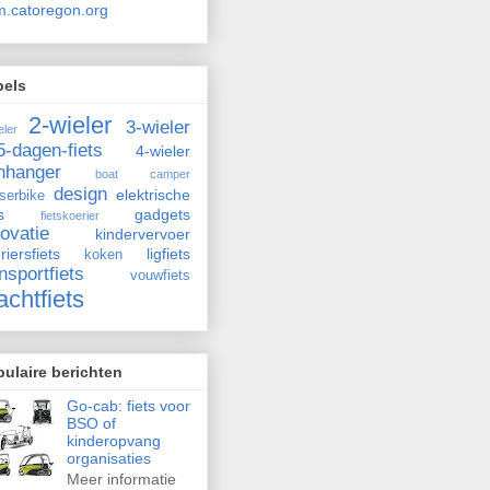
.catoregon.org
bels
2-wieler
3-wieler
eler
5-dagen-fiets
4-wieler
nhanger
boat
camper
design
elektrische
iserbike
s
gadgets
fietskoerier
novatie
kindervervoer
riersfiets
ligfiets
koken
nsportfiets
vouwfiets
achtfiets
ulaire berichten
Go-cab: fiets voor
BSO of
kinderopvang
organisaties
Meer informatie