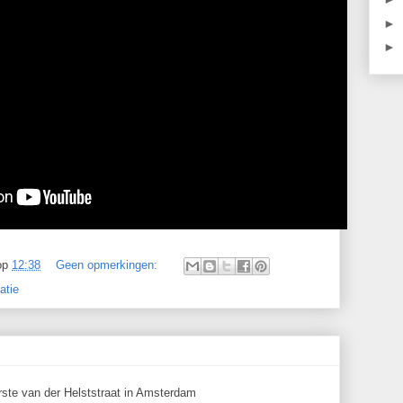
►
►
op
12:38
Geen opmerkingen:
atie
rste van der Helststraat in Amsterdam