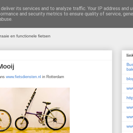
deliver its services and to analyze traffic. Your IP address and 
formance and security metrics to ensure quality of service, gen
ht
abuse.
raaie en functionele fietsen
lin
Bus
Mooij
bak
mans
www.fietsdiensten.nl
in Rotterdam
blo
www
htt
www
www
www