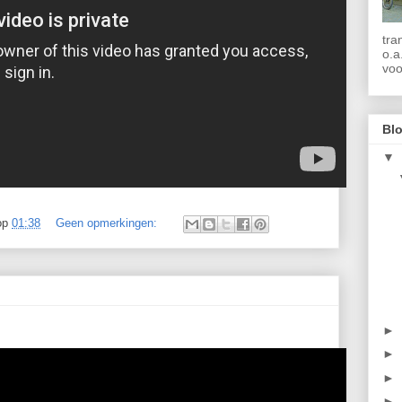
tra
o.a
voo
Blo
▼
op
01:38
Geen opmerkingen:
►
►
►
►