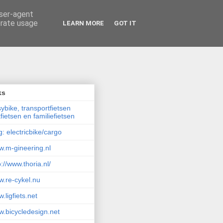
user-agent
erate usage
LEARN MORE
GOT IT
ks
ybike, transportfietsen
fietsen en familiefietsen
g: electricbike/cargo
.m-gineering.nl
p://www.thoria.nl/
.re-cykel.nu
.ligfiets.net
.bicycledesign.net