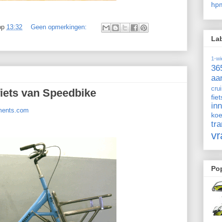
hpm
op
13:32
Geen opmerkingen:
La
1-wi
36
aa
cru
fiets van Speedbike
fiet
in
ents.com
koe
tra
vr
Pop